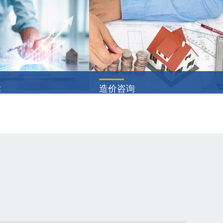
估
造价咨询
制上市/股票定向增发评
项目建议书（又称项目立项申请书
国内股票市场——国内主
或立项申请报告），是由项目承建
股、B股)、国内创业板、
单位或项目法人根据国民经济的发
场香港市场—— H股、红
展、国家和地方中长期规划、产业
···
详情
查看详情