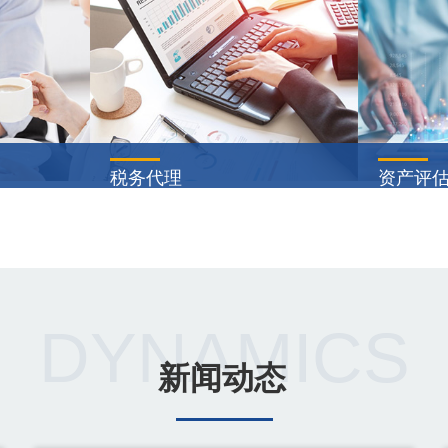
税务代理
资产评
战略，帮助
代理纳税人、扣缴义务人在发生法
股份制改
股东价值，
定纳税义务后，按照税收法律、法
估服务，
1
2
应市场与客
规、规章和规范性文件所规定的期
板市场(A
长，包括客
限和内容，在申报期限内，向税务
中小板市
···
筹···
DYNAMICS
查看详情
查看
新闻动态