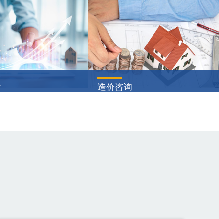
估
造价咨询
制上市/股票定向增发评
项目建议书（又称项目立项申请书
国内股票市场——国内主
或立项申请报告），是由项目承建
股、B股)、国内创业板、
单位或项目法人根据国民经济的发
场香港市场—— H股、红
展、国家和地方中长期规划、产业
···
详情
查看详情