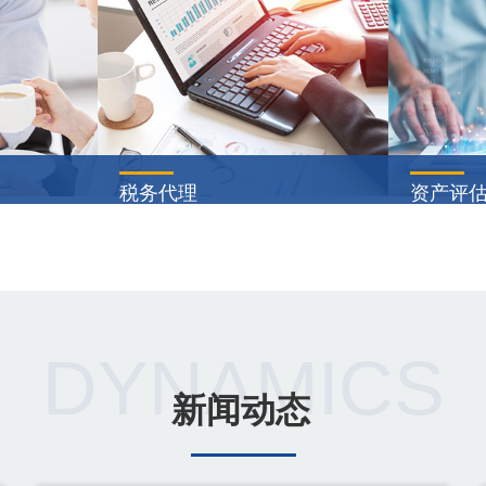
税务代理
资产评
战略，帮助
代理纳税人、扣缴义务人在发生法
股份制改
股东价值，
定纳税义务后，按照税收法律、法
估服务，
1
2
应市场与客
规、规章和规范性文件所规定的期
板市场(A
长，包括客
限和内容，在申报期限内，向税务
中小板市
···
筹···
DYNAMICS
查看详情
查看
新闻动态